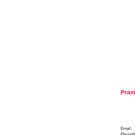
Prax
Physiotherapie
Email:
Ergotherapie
Phys