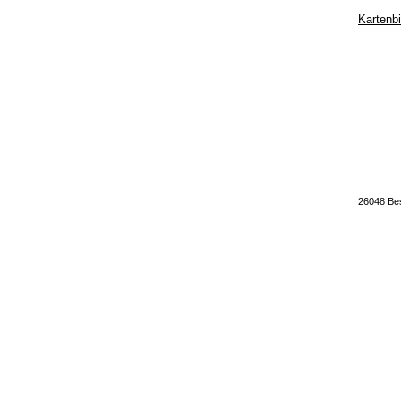
Kartenb
26048 Bes