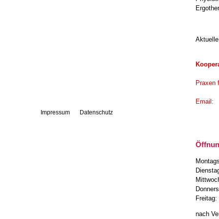
Erg
Logopädie
Wellness
Aktuell
Team
Kooperation
Koopera
Kontakt
Startseite
Praxen 
E
Impressum
Datenschutz
Öffnun
Montag
Diensta
Mittwoc
Donnerst
Freitag
nach Ve